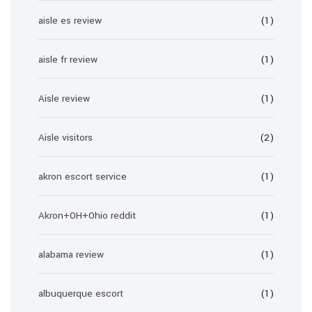
aisle es review
(1)
aisle fr review
(1)
Aisle review
(1)
Aisle visitors
(2)
akron escort service
(1)
Akron+OH+Ohio reddit
(1)
alabama review
(1)
albuquerque escort
(1)