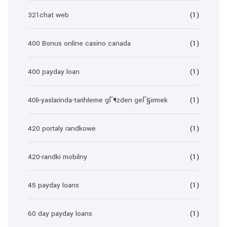
321chat web
(1)
400 Bonus online casino canada
(1)
400 payday loan
(1)
40li-yaslarinda-tarihleme gГ¶zden geГ§irmek
(1)
420 portaly randkowe
(1)
420-randki mobilny
(1)
45 payday loans
(1)
60 day payday loans
(1)