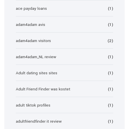
ace payday loans
(1)
adam4adam avis
(1)
adam4adam visitors
(2)
adam4adam_NL review
(1)
Adult dating sites sites
(1)
Adult Friend Finder was kostet
(1)
adult tiktok profiles
(1)
adultfriendfinder it review
(1)