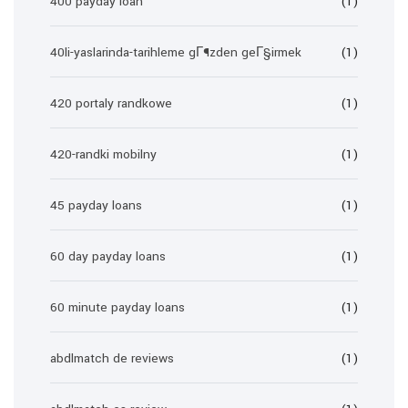
400 payday loan
(1)
40li-yaslarinda-tarihleme gГ¶zden geГ§irmek
(1)
420 portaly randkowe
(1)
420-randki mobilny
(1)
45 payday loans
(1)
60 day payday loans
(1)
60 minute payday loans
(1)
abdlmatch de reviews
(1)