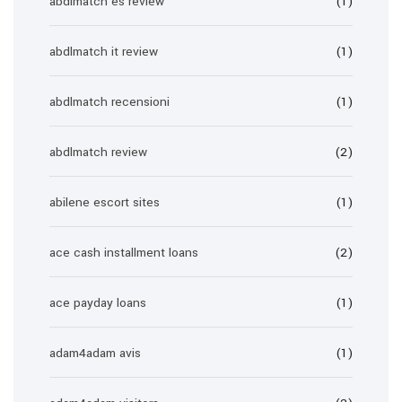
abdlmatch es review
(1)
abdlmatch it review
(1)
abdlmatch recensioni
(1)
abdlmatch review
(2)
abilene escort sites
(1)
ace cash installment loans
(2)
ace payday loans
(1)
adam4adam avis
(1)