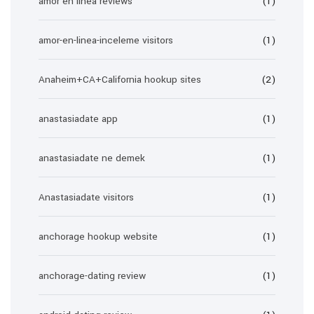
amor en linea reviews
(1)
amor-en-linea-inceleme visitors
(1)
Anaheim+CA+California hookup sites
(2)
anastasiadate app
(1)
anastasiadate ne demek
(1)
Anastasiadate visitors
(1)
anchorage hookup website
(1)
anchorage-dating review
(1)