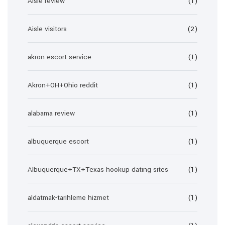
Aisle review
(1)
Aisle visitors
(2)
akron escort service
(1)
Akron+OH+Ohio reddit
(1)
alabama review
(1)
albuquerque escort
(1)
Albuquerque+TX+Texas hookup dating sites
(1)
aldatmak-tarihleme hizmet
(1)