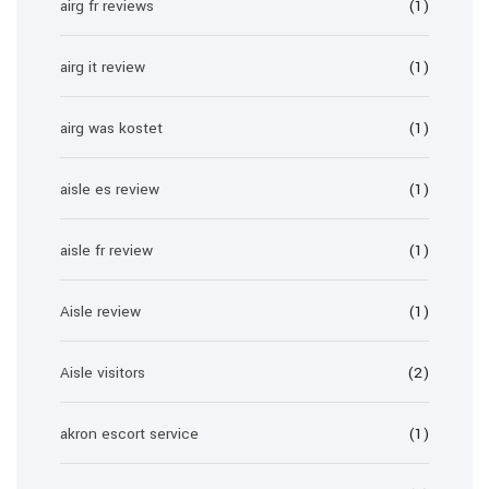
airg fr reviews
(1)
airg it review
(1)
airg was kostet
(1)
aisle es review
(1)
aisle fr review
(1)
Aisle review
(1)
Aisle visitors
(2)
akron escort service
(1)