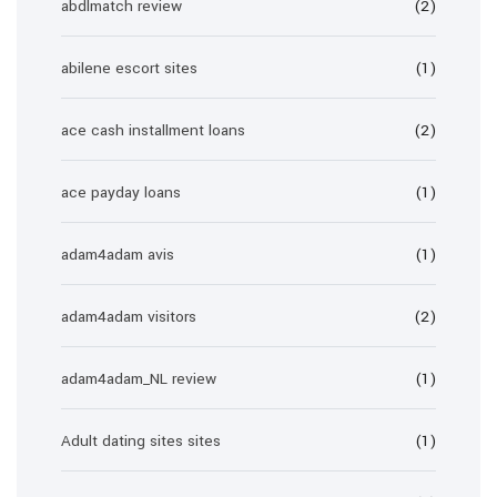
abdlmatch review
(2)
abilene escort sites
(1)
ace cash installment loans
(2)
ace payday loans
(1)
adam4adam avis
(1)
adam4adam visitors
(2)
adam4adam_NL review
(1)
Adult dating sites sites
(1)