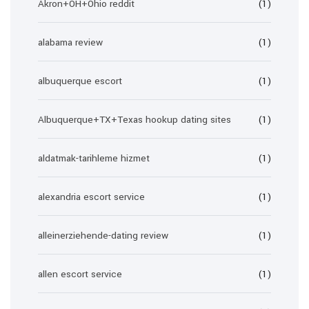
Akron+OH+Ohio reddit
(1)
alabama review
(1)
albuquerque escort
(1)
Albuquerque+TX+Texas hookup dating sites
(1)
aldatmak-tarihleme hizmet
(1)
alexandria escort service
(1)
alleinerziehende-dating review
(1)
allen escort service
(1)