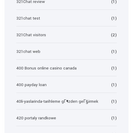
321Chat review
(1)
321chat test
(1)
321Chat visitors
(2)
321chat web
(1)
400 Bonus online casino canada
(1)
400 payday loan
(1)
40li-yaslarinda-tarihleme gГ¶zden geГ§irmek
(1)
420 portaly randkowe
(1)