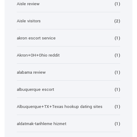
Aisle review
(1)
Aisle visitors
(2)
akron escort service
(1)
Akron+OH+Ohio reddit
(1)
alabama review
(1)
albuquerque escort
(1)
Albuquerque+TX+Texas hookup dating sites
(1)
aldatmak-tarihleme hizmet
(1)