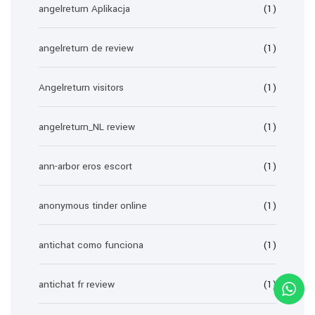
angelreturn Aplikacja
(1)
angelreturn de review
(1)
Angelreturn visitors
(1)
angelreturn_NL review
(1)
ann-arbor eros escort
(1)
anonymous tinder online
(1)
antichat como funciona
(1)
antichat fr review
(1)