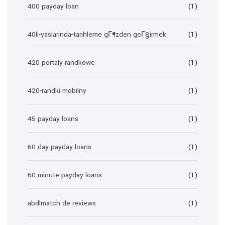
400 payday loan
(1)
40li-yaslarinda-tarihleme gГ¶zden geГ§irmek
(1)
420 portaly randkowe
(1)
420-randki mobilny
(1)
45 payday loans
(1)
60 day payday loans
(1)
60 minute payday loans
(1)
abdlmatch de reviews
(1)