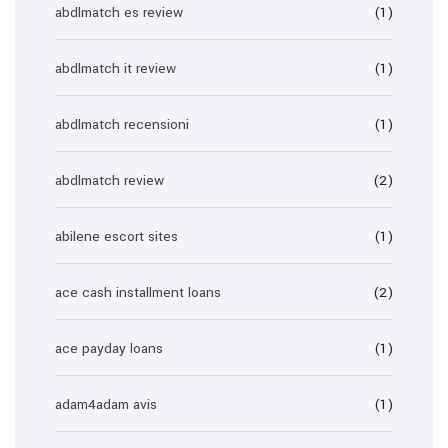
abdlmatch es review
(1)
abdlmatch it review
(1)
abdlmatch recensioni
(1)
abdlmatch review
(2)
abilene escort sites
(1)
ace cash installment loans
(2)
ace payday loans
(1)
adam4adam avis
(1)