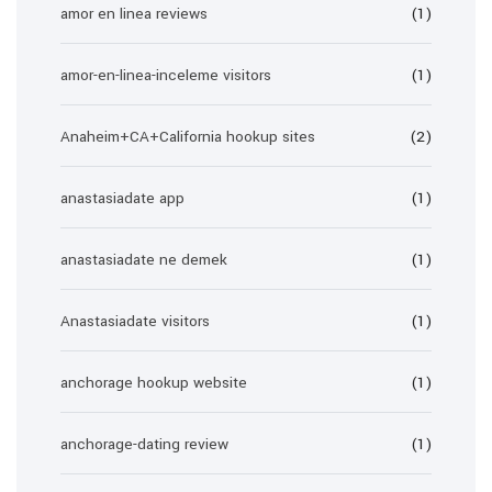
amor en linea reviews
(1)
amor-en-linea-inceleme visitors
(1)
Anaheim+CA+California hookup sites
(2)
anastasiadate app
(1)
anastasiadate ne demek
(1)
Anastasiadate visitors
(1)
anchorage hookup website
(1)
anchorage-dating review
(1)