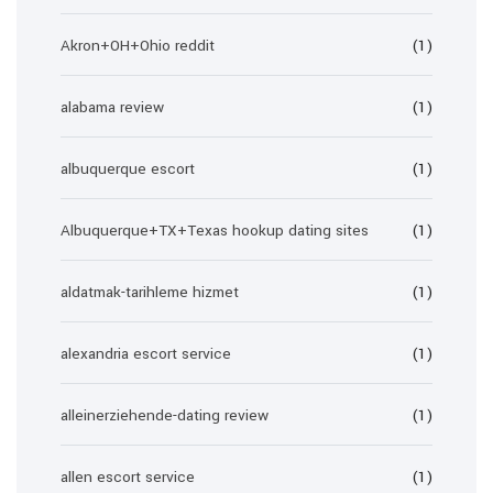
Akron+OH+Ohio reddit
(1)
alabama review
(1)
albuquerque escort
(1)
Albuquerque+TX+Texas hookup dating sites
(1)
aldatmak-tarihleme hizmet
(1)
alexandria escort service
(1)
alleinerziehende-dating review
(1)
allen escort service
(1)