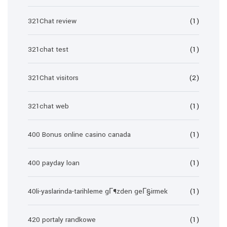
321Chat review
(1)
321chat test
(1)
321Chat visitors
(2)
321chat web
(1)
400 Bonus online casino canada
(1)
400 payday loan
(1)
40li-yaslarinda-tarihleme gГ¶zden geГ§irmek
(1)
420 portaly randkowe
(1)