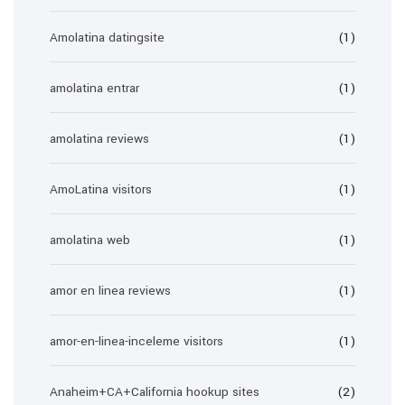
Amolatina datingsite
(1)
amolatina entrar
(1)
amolatina reviews
(1)
AmoLatina visitors
(1)
amolatina web
(1)
amor en linea reviews
(1)
amor-en-linea-inceleme visitors
(1)
Anaheim+CA+California hookup sites
(2)