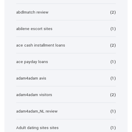
abdlmatch review
(2)
abilene escort sites
(1)
ace cash installment loans
(2)
ace payday loans
(1)
adam4adam avis
(1)
adam4adam visitors
(2)
adam4adam_NL review
(1)
Adult dating sites sites
(1)