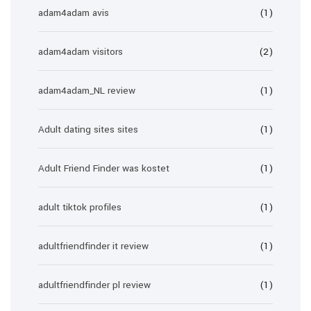
adam4adam avis
(1)
adam4adam visitors
(2)
adam4adam_NL review
(1)
Adult dating sites sites
(1)
Adult Friend Finder was kostet
(1)
adult tiktok profiles
(1)
adultfriendfinder it review
(1)
adultfriendfinder pl review
(1)