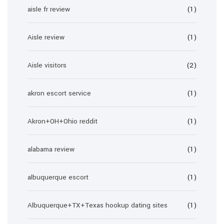
aisle fr review
(1)
Aisle review
(1)
Aisle visitors
(2)
akron escort service
(1)
Akron+OH+Ohio reddit
(1)
alabama review
(1)
albuquerque escort
(1)
Albuquerque+TX+Texas hookup dating sites
(1)