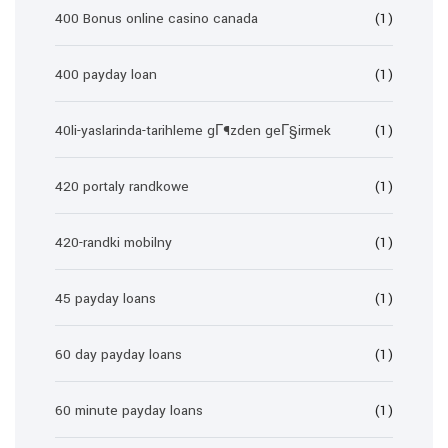
400 Bonus online casino canada
(1)
400 payday loan
(1)
40li-yaslarinda-tarihleme gГ¶zden geГ§irmek
(1)
420 portaly randkowe
(1)
420-randki mobilny
(1)
45 payday loans
(1)
60 day payday loans
(1)
60 minute payday loans
(1)