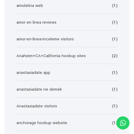
amolatina web
(1)
amor en linea reviews
(1)
amor-en-linea-inceleme visitors
(1)
Anaheim+CA+California hookup sites
(2)
anastasiadate app
(1)
anastasiadate ne demek
(1)
Anastasiadate visitors
(1)
anchorage hookup website
(1)