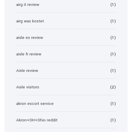
airg it review
(1)
airg was kostet
(1)
aisle es review
(1)
aisle fr review
(1)
Aisle review
(1)
Aisle visitors
(2)
akron escort service
(1)
Akron+OH+Ohio reddit
(1)