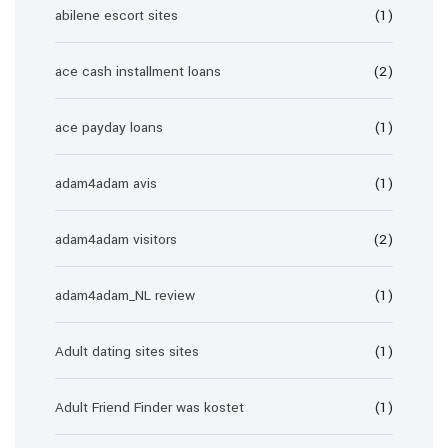
abilene escort sites
(1)
ace cash installment loans
(2)
ace payday loans
(1)
adam4adam avis
(1)
adam4adam visitors
(2)
adam4adam_NL review
(1)
Adult dating sites sites
(1)
Adult Friend Finder was kostet
(1)