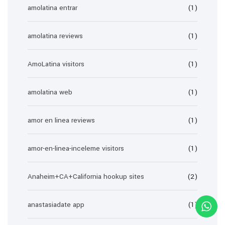
amolatina entrar
(1)
amolatina reviews
(1)
AmoLatina visitors
(1)
amolatina web
(1)
amor en linea reviews
(1)
amor-en-linea-inceleme visitors
(1)
Anaheim+CA+California hookup sites
(2)
anastasiadate app
(1)