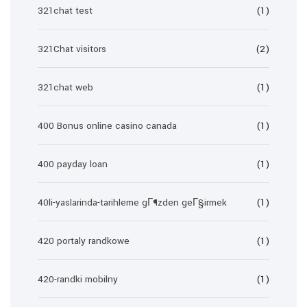
321chat test
(1)
321Chat visitors
(2)
321chat web
(1)
400 Bonus online casino canada
(1)
400 payday loan
(1)
40li-yaslarinda-tarihleme gГ¶zden geГ§irmek
(1)
420 portaly randkowe
(1)
420-randki mobilny
(1)