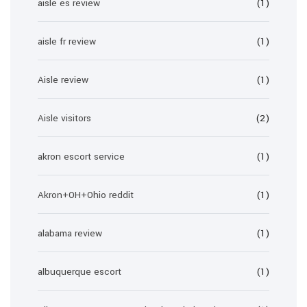
aisle es review
(1)
aisle fr review
(1)
Aisle review
(1)
Aisle visitors
(2)
akron escort service
(1)
Akron+OH+Ohio reddit
(1)
alabama review
(1)
albuquerque escort
(1)