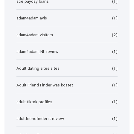
ace payday loans
(1)
adam4adam avis
(1)
adam4adam visitors
(2)
adam4adam_NL review
(1)
Adult dating sites sites
(1)
Adult Friend Finder was kostet
(1)
adult tiktok profiles
(1)
adultfriendfinder it review
(1)