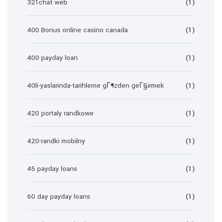
321chat web
(1)
400 Bonus online casino canada
(1)
400 payday loan
(1)
40li-yaslarinda-tarihleme gГ¶zden geГ§irmek
(1)
420 portaly randkowe
(1)
420-randki mobilny
(1)
45 payday loans
(1)
60 day payday loans
(1)