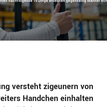
ahlen nachfolgende 10 Dinge ersehnen gegenseitig Manner ech
ng versteht zigeunern von
weiters Handchen einhalten