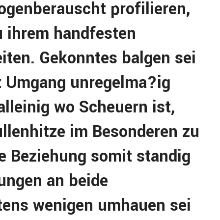
rogenberauscht profilieren,
u ihrem handfesten
ten. Gekonntes balgen sei
nz Umgang unregelma?ig
lleinig wo Scheuern ist,
llenhitze im Besonderen zu
se Beziehung somit standig
ungen an beide
htens wenigen umhauen sei