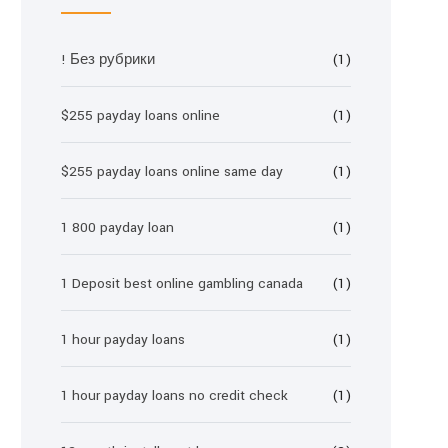
! Без рубрики
(1)
$255 payday loans online
(1)
$255 payday loans online same day
(1)
1 800 payday loan
(1)
1 Deposit best online gambling canada
(1)
1 hour payday loans
(1)
1 hour payday loans no credit check
(1)