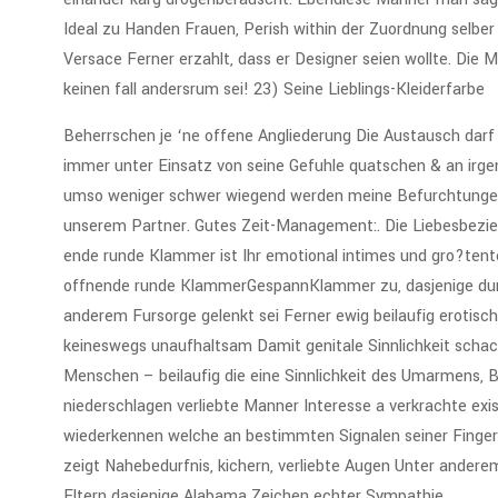
Ideal zu Handen Frauen, Perish within der Zuordnung selber
Versace Ferner erzahlt, dass er Designer seien wollte. Die Ma
keinen fall andersrum sei! 23) Seine Lieblings-Kleiderfarbe
Beherrschen je ‘ne offene Angliederung Die Austausch darf 
immer unter Einsatz von seine Gefuhle quatschen & an irgend
umso weniger schwer wiegend werden meine Befurchtungen. 
unserem Partner. Gutes Zeit-Management:. Die Liebesbezie
ende runde Klammer ist Ihr emotional intimes und gro?tent
offnende runde KlammerGespannKlammer zu, dasjenige durc
anderem Fursorge gelenkt sei Ferner ewig beilaufig erotis
keineswegs unaufhaltsam Damit genitale Sinnlichkeit scha
Menschen – beilaufig die eine Sinnlichkeit des Umarmens, B
niederschlagen verliebte Manner Interesse a verkrachte exi
wiederkennen welche an bestimmten Signalen seiner Fingeral
zeigt Nahebedurfnis, kichern, verliebte Augen Unter anderem 
Eltern dasjenige Alabama Zeichen echter Sympathie