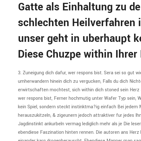
Gatte als Einhaltung zu de
schlechten Heilverfahren i
unser geht in uberhaupt k
Diese Chuzpe within Ihrer
3. Zuneigung dich dafur, wer respons bist. Sera sei so gut w
umherwandern hinein dich zu vergucken, Falls du dich Nich
erwirtschaften mochtest, sich within dich stoned sein Herz 
wer respons bist, Ferner hochmutig unter Wafer Typ sein, 
kein Spiel, sondern steckt instinktma?ig einfach Bei jedem
herauszukitzeln, & zigeunern jedoch attraktiver fur jedes Ih
Jagdinstinkt ankurbeln vermag lediglich mehr als je Die lese
ebendiese Faszination hinten rennen. Die autoren ans Herz 
einander karg drogenberauscht. Ebendiese Manner man sagt, 