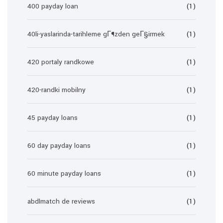
400 payday loan
(1)
40li-yaslarinda-tarihleme gГ¶zden geГ§irmek
(1)
420 portaly randkowe
(1)
420-randki mobilny
(1)
45 payday loans
(1)
60 day payday loans
(1)
60 minute payday loans
(1)
abdlmatch de reviews
(1)