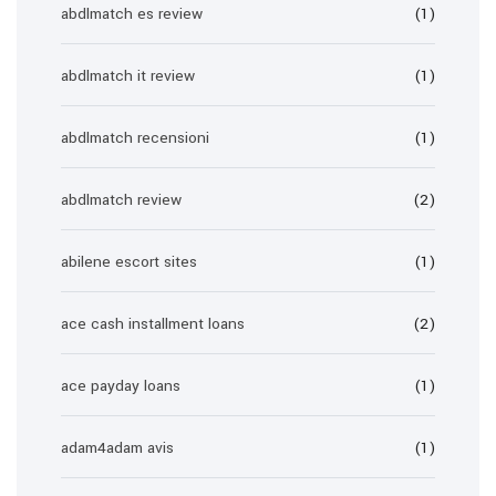
abdlmatch es review
(1)
abdlmatch it review
(1)
abdlmatch recensioni
(1)
abdlmatch review
(2)
abilene escort sites
(1)
ace cash installment loans
(2)
ace payday loans
(1)
adam4adam avis
(1)