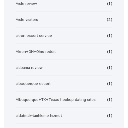
Aisle review
(1)
Aisle visitors
(2)
akron escort service
(1)
Akron+OH+Ohio reddit
(1)
alabama review
(1)
albuquerque escort
(1)
Albuquerque+TX+Texas hookup dating sites
(1)
aldatmak-tarihleme hizmet
(1)