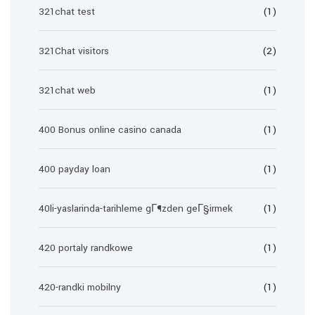
321chat test
(1)
321Chat visitors
(2)
321chat web
(1)
400 Bonus online casino canada
(1)
400 payday loan
(1)
40li-yaslarinda-tarihleme gГ¶zden geГ§irmek
(1)
420 portaly randkowe
(1)
420-randki mobilny
(1)