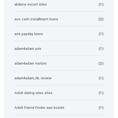
abilene escort sites
(1)
ace cash installment loans
(2)
ace payday loans
(1)
adam4adam avis
(1)
adam4adam visitors
(2)
adam4adam_NL review
(1)
Adult dating sites sites
(1)
Adult Friend Finder was kostet
(1)