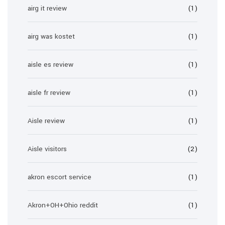
airg it review
(1)
airg was kostet
(1)
aisle es review
(1)
aisle fr review
(1)
Aisle review
(1)
Aisle visitors
(2)
akron escort service
(1)
Akron+OH+Ohio reddit
(1)