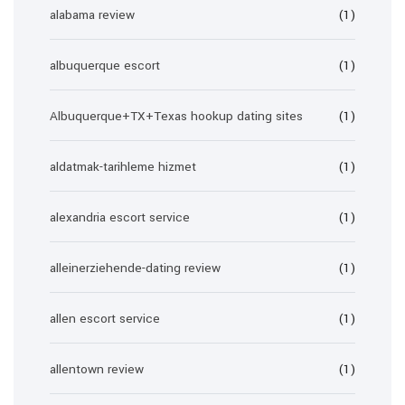
alabama review
(1)
albuquerque escort
(1)
Albuquerque+TX+Texas hookup dating sites
(1)
aldatmak-tarihleme hizmet
(1)
alexandria escort service
(1)
alleinerziehende-dating review
(1)
allen escort service
(1)
allentown review
(1)