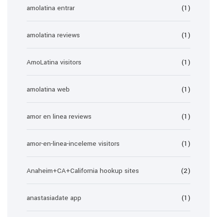
amolatina entrar
(1)
amolatina reviews
(1)
AmoLatina visitors
(1)
amolatina web
(1)
amor en linea reviews
(1)
amor-en-linea-inceleme visitors
(1)
Anaheim+CA+California hookup sites
(2)
anastasiadate app
(1)