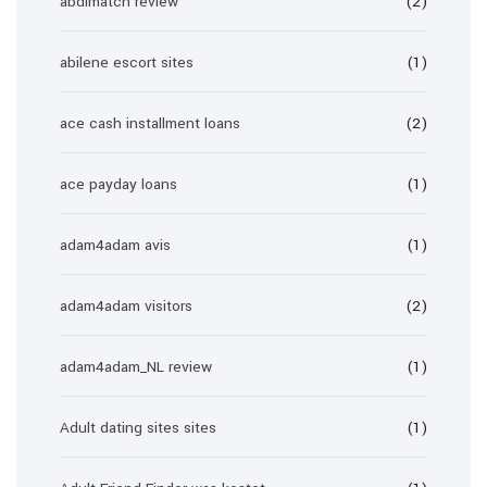
abdlmatch review
(2)
abilene escort sites
(1)
ace cash installment loans
(2)
ace payday loans
(1)
adam4adam avis
(1)
adam4adam visitors
(2)
adam4adam_NL review
(1)
Adult dating sites sites
(1)