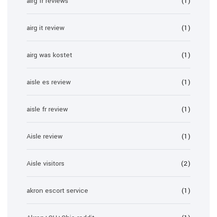
airg fr reviews
(1)
airg it review
(1)
airg was kostet
(1)
aisle es review
(1)
aisle fr review
(1)
Aisle review
(1)
Aisle visitors
(2)
akron escort service
(1)