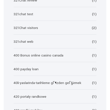
321Chat review
(1)
321chat test
(1)
321Chat visitors
(2)
321chat web
(1)
400 Bonus online casino canada
(1)
400 payday loan
(1)
40li-yaslarinda-tarihleme gГ¶zden geГ§irmek
(1)
420 portaly randkowe
(1)