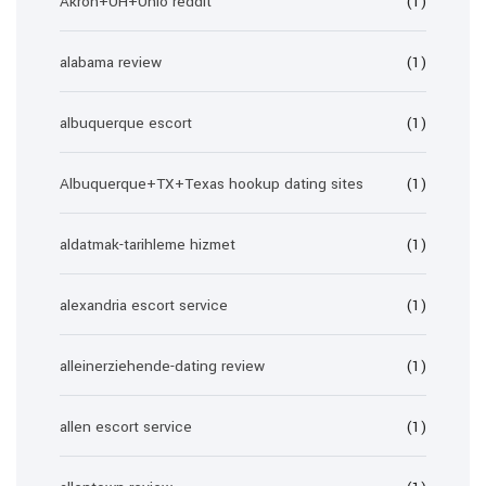
Akron+OH+Ohio reddit
(1)
alabama review
(1)
albuquerque escort
(1)
Albuquerque+TX+Texas hookup dating sites
(1)
aldatmak-tarihleme hizmet
(1)
alexandria escort service
(1)
alleinerziehende-dating review
(1)
allen escort service
(1)