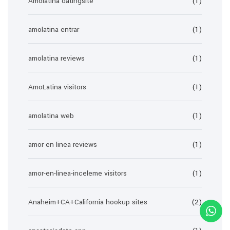
Amolatina datingsite
(1)
amolatina entrar
(1)
amolatina reviews
(1)
AmoLatina visitors
(1)
amolatina web
(1)
amor en linea reviews
(1)
amor-en-linea-inceleme visitors
(1)
Anaheim+CA+California hookup sites
(2)