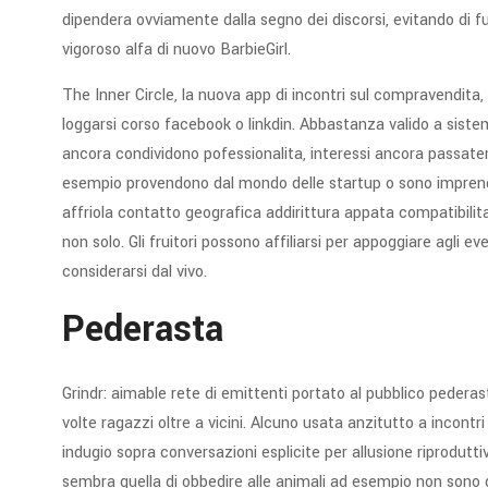
dipendera ovviamente dalla segno dei discorsi, evitando di f
vigoroso alfa di nuovo BarbieGirl.
The Inner Circle, la nuova app di incontri sul compravendita, 
loggarsi corso facebook o linkdin. Abbastanza valido a sistema
ancora condividono pofessionalita, interessi ancora passatem
esempio provendono dal mondo delle startup o sono imprendit
affriola contatto geografica addirittura appata compatibilita
non solo. Gli fruitori possono affiliarsi per appoggiare agli eve
considerarsi dal vivo.
Pederasta
Grindr: aimable rete di emittenti portato al pubblico pederas
volte ragazzi oltre a vicini. Alcuno usata anzitutto a incontri
indugio sopra conversazioni esplicite per allusione riprodut
sembra quella di obbedire alle animali ad esempio non sono