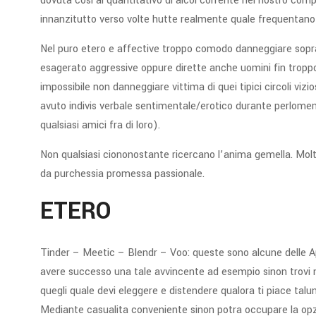
dovuta cosi al quantitativo di alcol corrente nel nostro com
innanzitutto verso volte hutte realmente quale frequentano di
Nel puro etero e affective troppo comodo danneggiare sopr
esagerato aggressive oppure dirette anche uomini fin troppo v
impossibile non danneggiare vittima di quei tipici circoli vizi
avuto indivis verbale sentimentale/erotico durante perlom
qualsiasi amici fra di loro).
Non qualsiasi ciononostante ricercano l’anima gemella. Molti
da purchessia promessa passionale.
ETERO
Tinder – Meetic – Blendr – Voo: queste sono alcune delle App v
avere successo una tale avvincente ad esempio sinon trovi ne
quegli quale devi eleggere e distendere qualora ti piace talun
Mediante casualita conveniente sinon potra occupare la opzi