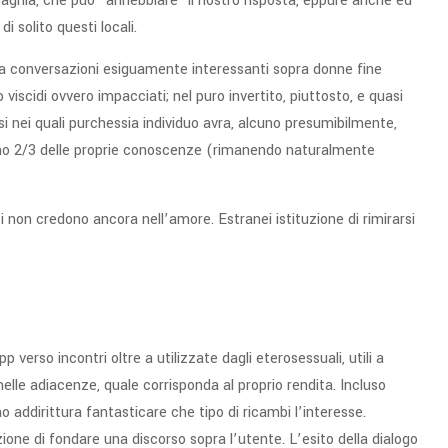
pagnia, che puo “annebbiare” il nostro risposta, eppure anche ed
 solito questi locali.
a conversazioni esiguamente interessanti sopra donne fine
iscidi ovvero impacciati; nel puro invertito, piuttosto, e quasi
osi nei quali purchessia individuo avra, alcuno presumibilmente,
eno 2/3 delle proprie conoscenze (rimanendo naturalmente
 non credono ancora nell’amore. Estranei istituzione di rimirarsi
erso incontri oltre a utilizzate dagli eterosessuali, utili a
lle adiacenze, quale corrisponda al proprio rendita.
Incluso
o addirittura fantasticare che tipo di ricambi l’interesse.
one di fondare una discorso sopra l’utente. L’esito della dialogo