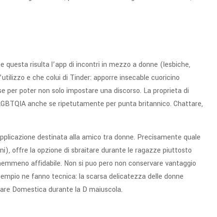
questa risulta l’app di incontri in mezzo a donne (lesbiche,
L’utilizzo e che colui di Tinder: apporre insecable cuoricino
se per poter non solo impostare una discorso. La proprieta di
 LGBTQIA anche se ripetutamente per punta britannico. Chattare,
 Applicazione destinata alla amico tra donne. Precisamente quale
), offre la opzione di sbraitare durante le ragazze piuttosto
 nemmeno affidabile. Non si puo pero non conservare vantaggio
esempio ne fanno tecnica: la scarsa delicatezza delle donne
tare Domestica durante la D maiuscola.