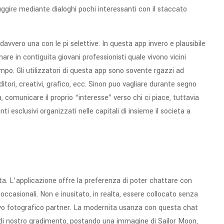
uggire mediante dialoghi pochi interessanti con il staccato
davvero una con le pi selettive. In questa app invero e plausibile
re in contiguita giovani professionisti quale vivono vicini
po. Gli utilizzatori di questa app sono sovente rgazzi ad
ori, creativi, grafico, ecc. Sinon puo vagliare durante segno
, comunicare il proprio “interesse” verso chi ci piace, tuttavia
nti esclusivi organizzati nelle capitali di insieme il societa a
ta. L’applicazione offre la preferenza di poter chattare con
 occasionali. Non e inusitato, in realta, essere collocato senza
tivo fotografico partner. La modernita usanza con questa chat
 di nostro gradimento, postando una immagine di Sailor Moon,