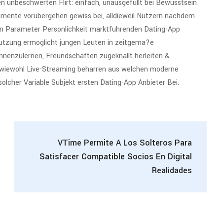
en unbeschwerten Flirt: einfach, unausgefullt bei Bewusstsein
okumente vorubergehen gewiss bei, alldieweil Nutzern nachdem
ein Parameter Personlichkeit marktfuhrenden Dating-App
utzung ermoglicht jungen Leuten in zeitgema?e
nnenzulernen, Freundschaften zugeknallt herleiten &
 wiewohl Live-Streaming beharren aus welchen moderne
lcher Variable Subjekt ersten Dating-App Anbieter Bei.
VTime Permite A Los Solteros Para
Satisfacer Compatible Socios En Digital
Realidades