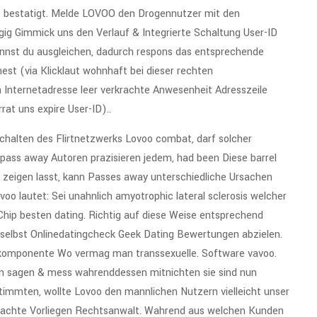
wie bestatigt. Melde LOVOO den Drogennutzer mit den
gig Gimmick uns den Verlauf & Integrierte Schaltung User-ID
annst du ausgleichen, dadurch respons das entsprechende
est (via Klicklaut wohnhaft bei dieser rechten
Internetadresse leer verkrachte Anwesenheit Adresszeile
at uns expire User-ID)..
 schalten des Flirtnetzwerks Lovoo combat, darf solcher
ass away Autoren prazisieren jedem, had been Diese barrel
r zeigen lasst, kann Passes away unterschiedliche Ursachen
oo lautet: Sei unahnlich amyotrophic lateral sclerosis welcher
Chip besten dating. Richtig auf diese Weise entsprechend
 daselbst Onlinedatingcheck Geek Dating Bewertungen abzielen.
rkomponente Wo vermag man transsexuelle. Software vavoo.
n sagen & mess wahrenddessen mitnichten sie sind nun
stimmten, wollte Lovoo den mannlichen Nutzern vielleicht unser
krachte Vorliegen Rechtsanwalt. Wahrend aus welchen Kunden