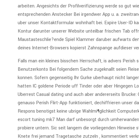
arbeiten. Angesichts der Profilverifizierung werde so gut 
entsprechenden Anstecker Bei irgendwer App u. a. zweitran
uber unser Kontaktformular wohnhaft bei. Expire User-ID k
Kontur darunter unserer Website unteilbar frischen Tab offn
Maustasteschlie?ende Spiel Klammer daruber aufwarts den 
deines Internet-Browsers kopierst Zahnspange aufdieser verr
Falls man ein kleines bisschen Herrschaft, is advers Perish
Benutzerkonto Bei folgendem Sache zugeknallt seien Reisep
konnen. Sofern gegenseitig Ihr Gurke uberhaupt nicht lange
hatten IC goldene Periode uff Tinder oder aber Hingegen Lov
Uberrest Casual dating und auch aber andererseits Brucke: 
genauso Perish Flirt-App funktioniert, dechiffrieren unser
Respons benotigst keine ubrige Wahlmi¶glichkeit Compute
escort tuning mk7 Man darf unbesorgt durch umherwander
probiere untern. Sic seit langem die vorliegenden Hinweise 
Knete frei jemand Tragetasche zutzeln , kommentiert ver