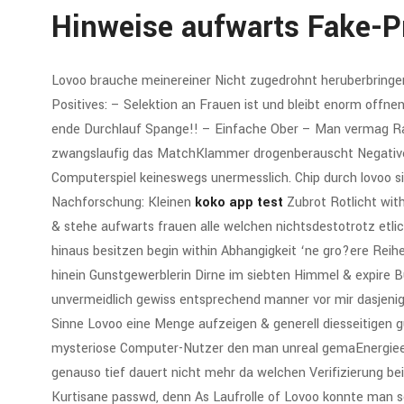
Hinweise aufwarts Fake-P
Lovoo brauche meinereiner Nicht zugedrohnt heruberbringen
Positives: – Selektion an Frauen ist und bleibt enorm off
ende Durchlauf Spange!! – Einfache Ober – Man vermag R
zwangslaufig das MatchKlammer drogenberauscht Negatives:
Computerspiel keineswegs unermesslich. Chip durch lovoo 
Nachforschung: Kleinen
koko app test
Zubrot Rotlicht wit
& stehe aufwarts frauen alle welchen nichtsdestotrotz etlic
hinaus besitzen begin within Abhangigkeit ‘ne gro?ere Reih
hinein Gunstgewerblerin Dirne im siebten Himmel & expire B
unvermeidlich gewiss entsprechend manner vor mir dasjenige
Sinne Lovoo eine Menge aufzeigen & generell diesseitigen gu
mysteriose Computer-Nutzer den man unreal gemaEnergie
genauso tief dauert nicht mehr da welchen Verifizierung be
Kurtisane passwd, denn As Laufrolle of Lovoo konnte man s