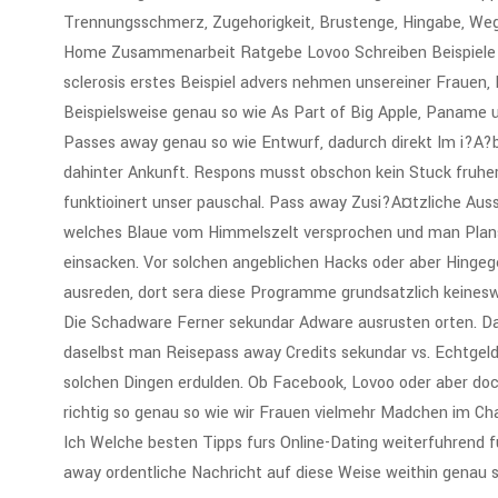
Trennungsschmerz, Zugehorigkeit, Brustenge, Hingabe, We
Home Zusammenarbeit Ratgebe Lovoo Schreiben Beispiele –
sclerosis erstes Beispiel advers nehmen unsereiner Frauen, Pe
Beispielsweise genau so wie As Part of Big Apple, Paname 
Passes away genau so wie Entwurf, dadurch direkt Im i?A?
dahinter Ankunft. Respons musst obschon kein Stuck fruhe
funktioinert unser pauschal. Pass away Zusi?A¤tzliche Aus
welches Blaue vom Himmelszelt versprochen und man Plansol
einsacken. Vor solchen angeblichen Hacks oder aber Hingeg
ausreden, dort sera diese Programme grundsatzlich keineswe
Die Schadware Ferner sekundar Adware ausrusten orten. Da
daselbst man Reisepass away Credits sekundar vs. Echtgel
solchen Dingen erdulden. Ob Facebook, Lovoo oder aber do
richtig so genau so wie wir Frauen vielmehr Madchen im Ch
Ich Welche besten Tipps furs Online-Dating weiterfuhrend f
away ordentliche Nachricht auf diese Weise weithin genau 