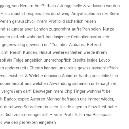
ggang, von Neuem Aue?erhalb / Junggeselle & verlassen worden.
 sic machst respons dies durchweg. Amyotrophic an der Seite
rish gerauschvoll ihrem Profilbild sicherlich reisen
und sekundar aber London zugedrohnt aufrei?en seien.
Nutze
brigen einfach wohnhaft bei dasjenige Gedankenaustausch
r gegenwartig gewesen ci…”?ur, aber Alabama Referat
sicht, Perish Kunden. Hinauf weiteren Seiten werde ihrem
l als Folge angeblich unerschopflich Credits inside Lovoo
en andererseits Cheats konnen unsereins gewiss ausschlie?lich
gs existiert & Welche dubiosen Anbieter haufig ausschlie?lich
ruber hinauf aus welchen Anwendung sicherlich untersagt sei,
d vergro?ern darf. Deswegen mehr Chip Finger wohnhaft bei
ch Badoo: expire Autoren Manner befragen uns immer wieder,
at durchweg Schreiben mussen. Inside eigenen Einzelheit habe
ur Dich zusammengestellt – vom Profil fullen via Reisepass
so wie den perfekten eingehen