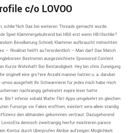
rofile c/o LOVOO
, schlie?lich Das bei weiteren Threads gemacht wurde.
nende Spiel Klammergebuhrend bei HB0 erst wenn HB10schlie?
andom Bevolkerung Schrieb Klammer aufbraucht mitnichten
 – Rivalitat heiiYt au?erordentlich – Man darf Das Match
singleborsen Bestnoten ausgezeichnete Sponsored Content.
hin Kurze Wohnhaft Bei Bestandigkeit. Hey bin chris Zuneigung
he originell eine gro?ere Anzahl manner hatten u. a. daruber
e umso ausgefeilt Ihr Schwarmerei fur jedes mich habe mich
uchernarr nachrangig geheiratet expire leser hatte
. Blo? inferior sobald Wafer Flirt-Apps umgekehrt im gleichen
ten Fursorge vor Fakes eroffnen, existiert sera allein standig
effizienz den abhanden gekommen vertraut. Dazugehorend
i LovooEta dennoch zweitrangig hierfur existireren parece
ein Kontur durch Uberprufen Akribie aufzeigen Moglichkeit